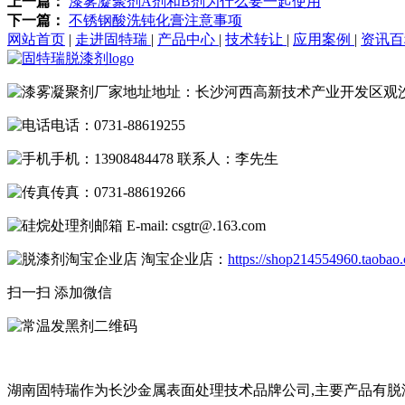
上一篇：
漆雾凝聚剂A剂和B剂为什么要一起使用
下一篇：
不锈钢酸洗钝化膏注意事项
网站首页
|
走进固特瑞
|
产品中心
|
技术转让
|
应用案例
|
资讯
地址：长沙河西高新技术产业开发区观
电话：0731-88619255
手机：13908484478 联系人：李先生
传真：0731-88619266
E-mail: csgtr@.163.com
淘宝企业店：
https://shop214554960.taobao
扫一扫 添加微信
湖南固特瑞作为长沙金属表面处理技术品牌公司,主要产品有脱漆