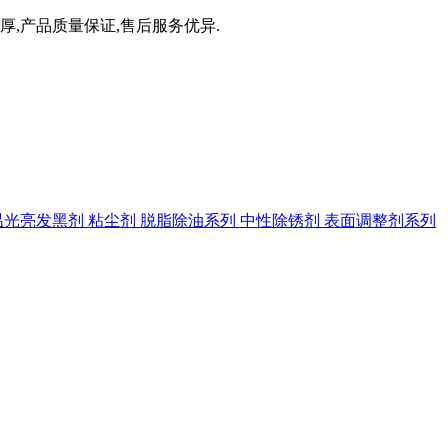
厚,产品质量保证,售后服务优异.
温光亮发黑剂
粘尘剂
脱脂除油系列
中性除锈剂
表面调整剂系列