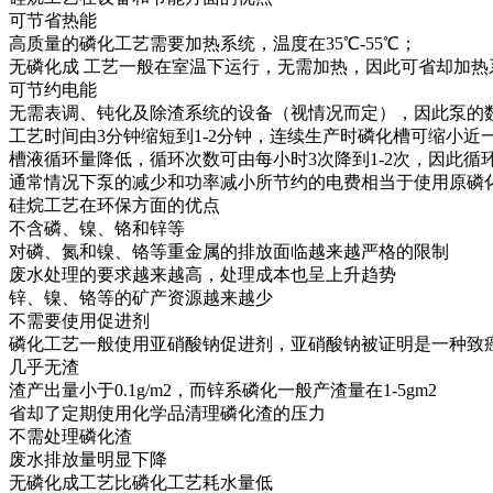
可节省热能
高质量的磷化工艺需要加热系统，温度在35℃-55℃；
无磷化成 工艺一般在室温下运行，无需加热，因此可省却加热
可节约电能
无需表调、钝化及除渣系统的设备（视情况而定），因此泵的
工艺时间由3分钟缩短到1-2分钟，连续生产时磷化槽可缩小近
槽液循环量降低，循环次数可由每小时3次降到1-2次，因此循环
通常情况下泵的减少和功率减小所节约的电费相当于使用原磷化
硅烷工艺在环保方面的优点
不含磷、镍、铬和锌等
对磷、氮和镍、铬等重金属的排放面临越来越严格的限制
废水处理的要求越来越高，处理成本也呈上升趋势
锌、镍、铬等的矿产资源越来越少
不需要使用促进剂
磷化工艺一般使用亚硝酸钠促进剂，亚硝酸钠被证明是一种致
几乎无渣
渣产出量小于0.1g/m2，而锌系磷化一般产渣量在1-5gm2
省却了定期使用化学品清理磷化渣的压力
不需处理磷化渣
废水排放量明显下降
无磷化成工艺比磷化工艺耗水量低