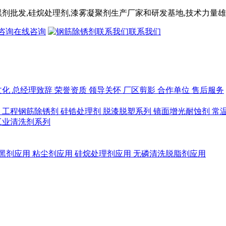
黑剂
批发,
硅烷处理剂
,漆雾凝聚剂
生产厂家和研发基地,技术力量雄
在线咨询
联系我们
文化
总经理致辞
荣誉资质
领导关怀
厂区剪影
合作单位
售后服务
列
工程钢筋除锈剂
硅锆处理剂
脱漆脱塑系列
镜面增光耐蚀剂
常
工业清洗剂系列
黑剂应用
粘尘剂应用
硅烷处理剂应用
无磷清洗脱脂剂应用