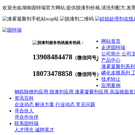
欢迎光临湖南固特瑞官方网站.提供脱漆剂价格,
清洗剂
配方
,发
wap站
网站首页
服务热线：
走进固特瑞
公司简介
公司
13908484478
（微信同号）
产品中心
漆雾凝聚剂系
18073478858
磷化皮膜系列
（微信同号）
技术转让
应用案例
钢筋除锈剂应用
脱漆剂应用
漆雾凝聚剂应用
高温镜面发
资讯百科
企业动态
解决方案
行业动态
常见问题
寻合伙人
寻合作伙伴
联系固特瑞
人才理念
诚聘英才