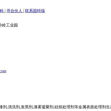
百科
|
寻合伙人
|
联系固特瑞
沙岭工业园
.com
剂,清洗剂,发黑剂,漆雾凝聚剂,硅烷处理剂等金属表面处理剂生