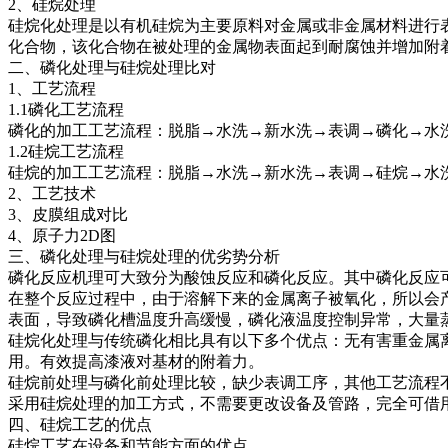
2、硅烷处理
硅烷化处理是以有机硅烷为主要原料对金属或非金属材料进行表
化合物，该化合物在被处理的金属物表面起到耐腐蚀并增加附
二、磷化处理与硅烷处理比对
1、工艺流程
1.1磷化工艺流程
磷化的加工工艺流程：脱脂→水洗→新水洗→表调→磷化→水
1.2硅烷工艺流程
硅烷的加工工艺流程：脱脂→水洗→新水洗→表调→硅烷→水
2、工艺技术
3、皮膜组成对比
4、原子力2D图
三、磷化处理与硅烷处理的优劣势分析
磷化反应机理可大致分为酸蚀反应和磷化反应。其中磷化反应
在整个反应过程中，由于溶解下来的金属离子被氧化，所以会
表面，导致磷化槽温度升高缓慢，磷化液温度控制异常，大量
硅烷化处理与传统磷化相比具有以下多个优点：无有害重金属
用。有效提高漆液对基材的附着力。
硅烷前处理与磷化前处理比较，缺少表调工序，其他工艺流程
采用硅烷处理的加工方式，不需要更改设备及管路，完全可借
四、硅烷工艺的优点
硅烷工艺在设备和节能方面的优点