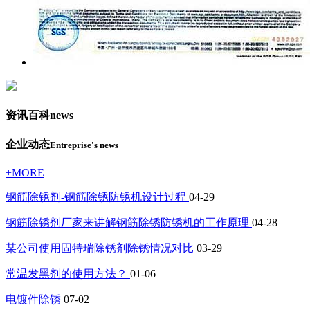
资讯百科
news
企业动态
Entreprise's news
+MORE
钢筋除锈剂-钢筋除锈防锈机设计过程
04-29
钢筋除锈剂厂家来讲解钢筋除锈防锈机的工作原理
04-28
某公司使用固特瑞除锈剂除锈情况对比
03-29
常温发黑剂的使用方法？
01-06
电镀件除锈
07-02