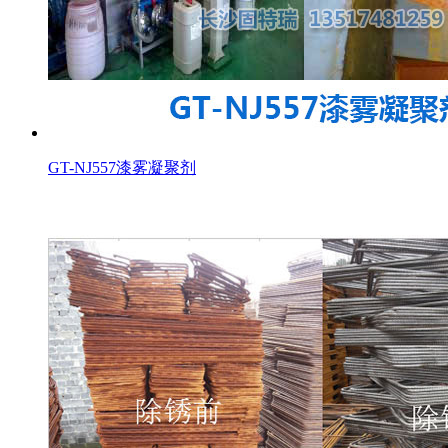
GT-NJ557漆雾凝聚剂