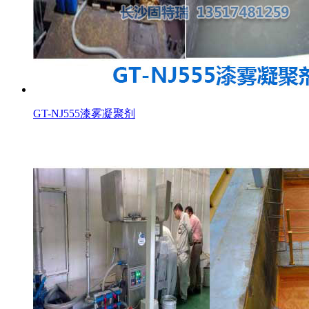
GT-NJ555漆雾凝聚剂