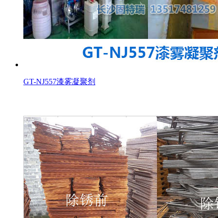
GT-NJ557漆雾凝聚剂