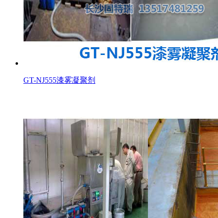
GT-NJ555漆雾凝聚剂