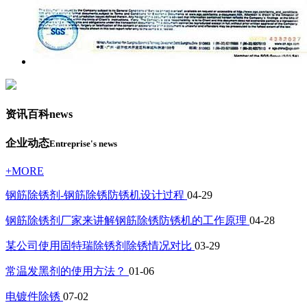
资讯百科
news
企业动态
Entreprise's news
+MORE
钢筋除锈剂-钢筋除锈防锈机设计过程
04-29
钢筋除锈剂厂家来讲解钢筋除锈防锈机的工作原理
04-28
某公司使用固特瑞除锈剂除锈情况对比
03-29
常温发黑剂的使用方法？
01-06
电镀件除锈
07-02