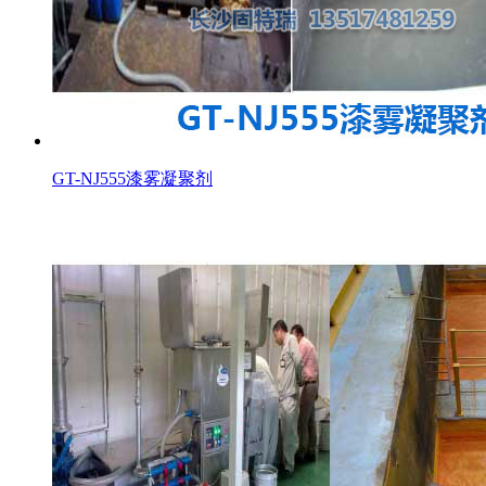
GT-NJ555漆雾凝聚剂