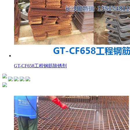
GT-CF658工程钢筋除锈剂