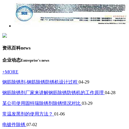
资讯百科
news
企业动态
Entreprise's news
+MORE
钢筋除锈剂-钢筋除锈防锈机设计过程
04-29
钢筋除锈剂厂家来讲解钢筋除锈防锈机的工作原理
04-28
某公司使用固特瑞除锈剂除锈情况对比
03-29
常温发黑剂的使用方法？
01-06
电镀件除锈
07-02