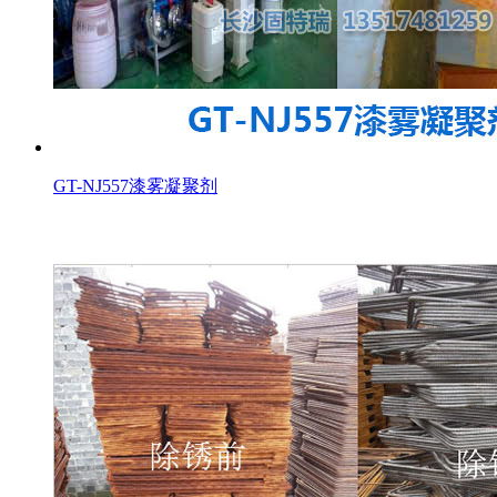
GT-NJ557漆雾凝聚剂