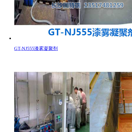
GT-NJ555漆雾凝聚剂