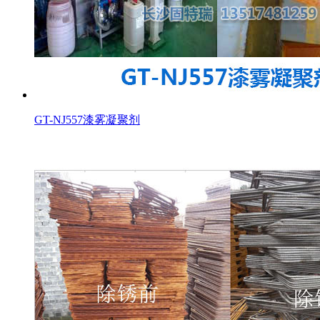
GT-NJ557漆雾凝聚剂