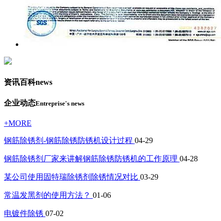
资讯百科
news
企业动态
Entreprise's news
+MORE
钢筋除锈剂-钢筋除锈防锈机设计过程
04-29
钢筋除锈剂厂家来讲解钢筋除锈防锈机的工作原理
04-28
某公司使用固特瑞除锈剂除锈情况对比
03-29
常温发黑剂的使用方法？
01-06
电镀件除锈
07-02