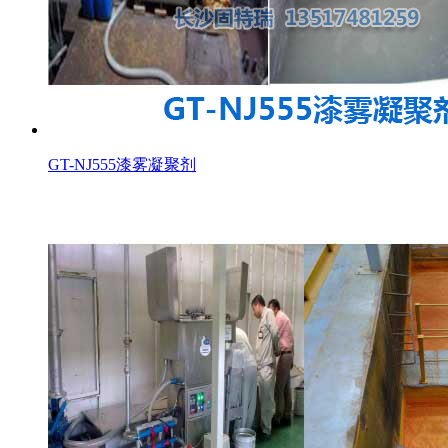
GT-NJ555漆雾凝聚剂