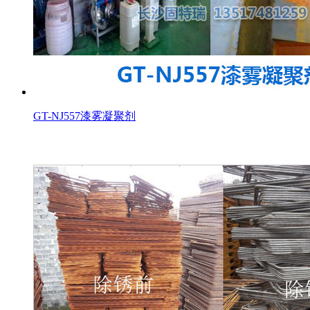
GT-NJ557漆雾凝聚剂