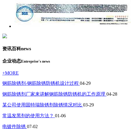
资讯百科
news
企业动态
Entreprise's news
+MORE
钢筋除锈剂-钢筋除锈防锈机设计过程
04-29
钢筋除锈剂厂家来讲解钢筋除锈防锈机的工作原理
04-28
某公司使用固特瑞除锈剂除锈情况对比
03-29
常温发黑剂的使用方法？
01-06
电镀件除锈
07-02