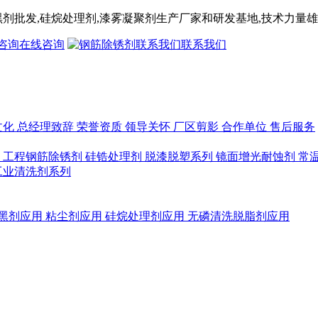
黑剂
批发,
硅烷处理剂
,漆雾凝聚剂
生产厂家和研发基地,技术力量雄
在线咨询
联系我们
文化
总经理致辞
荣誉资质
领导关怀
厂区剪影
合作单位
售后服务
列
工程钢筋除锈剂
硅锆处理剂
脱漆脱塑系列
镜面增光耐蚀剂
常
工业清洗剂系列
黑剂应用
粘尘剂应用
硅烷处理剂应用
无磷清洗脱脂剂应用