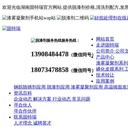
欢迎光临湖南固特瑞官方网站.提供脱漆剂价格,
清洗剂
配方
,发
wap站
网站首页
服务热线：
走进固特瑞
公司简介
公司
13908484478
（微信同号）
产品中心
漆雾凝聚剂系
18073478858
磷化皮膜系列
（微信同号）
技术转让
应用案例
钢筋除锈剂应用
脱漆剂应用
漆雾凝聚剂应用
高温镜面发
资讯百科
企业动态
解决方案
行业动态
常见问题
寻合伙人
寻合作伙伴
联系固特瑞
人才理念
诚聘英才