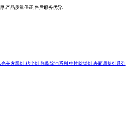
厚,产品质量保证,售后服务优异.
温光亮发黑剂
粘尘剂
脱脂除油系列
中性除锈剂
表面调整剂系列