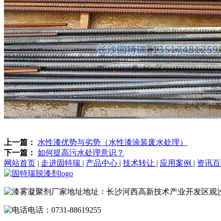
上一篇：
水性漆优势与劣势（水性漆涂装废水处理）
下一篇：
如何提高污水处理意识？
网站首页
|
走进固特瑞
|
产品中心
|
技术转让
|
应用案例
|
资讯
地址：长沙河西高新技术产业开发区观
电话：0731-88619255