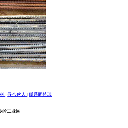
百科
|
寻合伙人
|
联系固特瑞
沙岭工业园