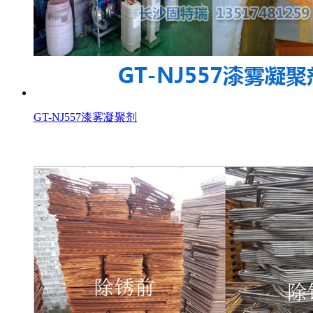
GT-NJ557漆雾凝聚剂