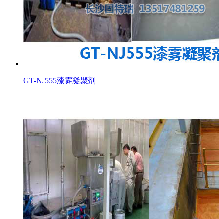
GT-NJ555漆雾凝聚剂