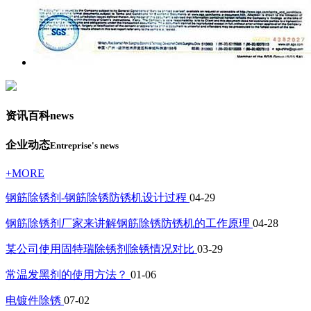
资讯百科
news
企业动态
Entreprise's news
+MORE
钢筋除锈剂-钢筋除锈防锈机设计过程
04-29
钢筋除锈剂厂家来讲解钢筋除锈防锈机的工作原理
04-28
某公司使用固特瑞除锈剂除锈情况对比
03-29
常温发黑剂的使用方法？
01-06
电镀件除锈
07-02