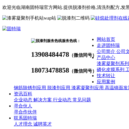
欢迎光临湖南固特瑞官方网站.提供脱漆剂价格,
清洗剂
配方
,发
wap站
网站首页
服务热线：
走进固特瑞
公司简介
公司
13908484478
（微信同号）
产品中心
漆雾凝聚剂系
18073478858
磷化皮膜系列
（微信同号）
技术转让
应用案例
钢筋除锈剂应用
脱漆剂应用
漆雾凝聚剂应用
高温镜面发
资讯百科
企业动态
解决方案
行业动态
常见问题
寻合伙人
寻合作伙伴
联系固特瑞
人才理念
诚聘英才