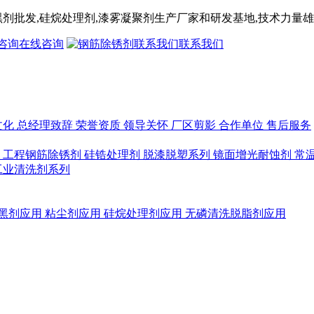
黑剂
批发,
硅烷处理剂
,漆雾凝聚剂
生产厂家和研发基地,技术力量雄
在线咨询
联系我们
文化
总经理致辞
荣誉资质
领导关怀
厂区剪影
合作单位
售后服务
列
工程钢筋除锈剂
硅锆处理剂
脱漆脱塑系列
镜面增光耐蚀剂
常
工业清洗剂系列
黑剂应用
粘尘剂应用
硅烷处理剂应用
无磷清洗脱脂剂应用