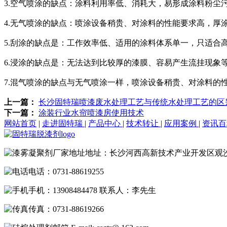
3.空气喷涂的缺点：涂料利用率低、消耗大，易形成涂料粉尘
4.无气喷涂的缺点：喷涂设备稍贵、对涂料的性能要求高，厚
5.刮涂的缺点是：工作效率低、适用的涂料体系单一，只适合
6.浸涂的缺点是：无法达到比较厚的漆膜、容易产生流挂现象
7.混气喷涂的缺点与无气喷涂一样，喷涂设备稍贵、对涂料的
上一篇：
长沙固特瑞喷漆废水处理工艺与传统水处理工艺的区
下一篇：
涂装行业水帘喷漆房使用技术
网站首页
|
走进固特瑞
|
产品中心
|
技术转让
|
应用案例
|
资讯
地址：长沙河西高新技术产业开发区观
电话：0731-88619255
手机：13908484478 联系人：李先生
传真：0731-88619266