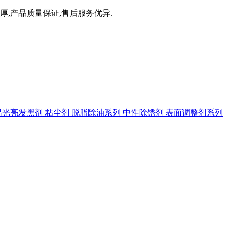
厚,产品质量保证,售后服务优异.
温光亮发黑剂
粘尘剂
脱脂除油系列
中性除锈剂
表面调整剂系列