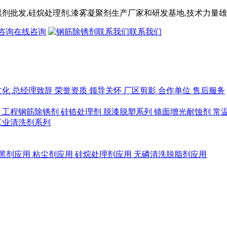
黑剂
批发,
硅烷处理剂
,漆雾凝聚剂
生产厂家和研发基地,技术力量雄
在线咨询
联系我们
文化
总经理致辞
荣誉资质
领导关怀
厂区剪影
合作单位
售后服务
列
工程钢筋除锈剂
硅锆处理剂
脱漆脱塑系列
镜面增光耐蚀剂
常
工业清洗剂系列
黑剂应用
粘尘剂应用
硅烷处理剂应用
无磷清洗脱脂剂应用