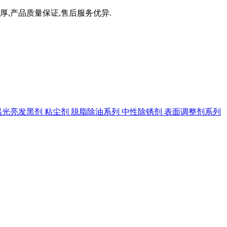
厚,产品质量保证,售后服务优异.
温光亮发黑剂
粘尘剂
脱脂除油系列
中性除锈剂
表面调整剂系列