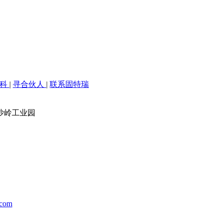
百科
|
寻合伙人
|
联系固特瑞
沙岭工业园
.com