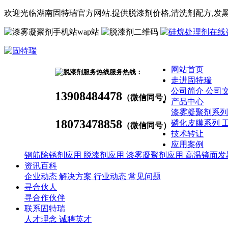
欢迎光临湖南固特瑞官方网站.提供脱漆剂价格,
清洗剂
配方
,发
wap站
网站首页
服务热线：
走进固特瑞
公司简介
公司
13908484478
（微信同号）
产品中心
漆雾凝聚剂系
18073478858
磷化皮膜系列
（微信同号）
技术转让
应用案例
钢筋除锈剂应用
脱漆剂应用
漆雾凝聚剂应用
高温镜面发
资讯百科
企业动态
解决方案
行业动态
常见问题
寻合伙人
寻合作伙伴
联系固特瑞
人才理念
诚聘英才