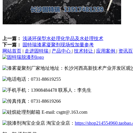
上一篇：
浅谈环保型水处理化学品及水处理技术
下一篇：
固特瑞漆雾凝聚剂现场投加量参考
网站首页
|
走进固特瑞
|
产品中心
|
技术转让
|
应用案例
|
资讯
地址：长沙河西高新技术产业开发区观
电话：0731-88619255
手机：13908484478 联系人：李先生
传真：0731-88619266
E-mail: csgtr@.163.com
淘宝企业店：
https://shop214554960.taobao