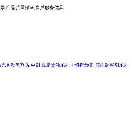
厚,产品质量保证,售后服务优异.
温光亮发黑剂
粘尘剂
脱脂除油系列
中性除锈剂
表面调整剂系列