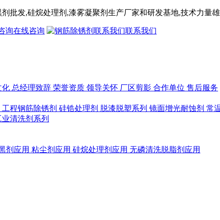
黑剂
批发,
硅烷处理剂
,漆雾凝聚剂
生产厂家和研发基地,技术力量雄
在线咨询
联系我们
文化
总经理致辞
荣誉资质
领导关怀
厂区剪影
合作单位
售后服务
列
工程钢筋除锈剂
硅锆处理剂
脱漆脱塑系列
镜面增光耐蚀剂
常
工业清洗剂系列
黑剂应用
粘尘剂应用
硅烷处理剂应用
无磷清洗脱脂剂应用