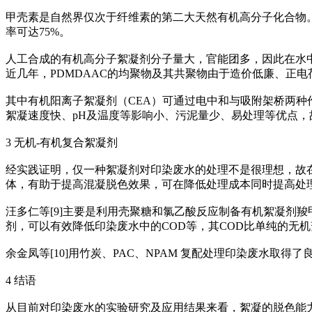
甲壳素是自然界仅次于纤维素的第二大天然有机高分子化合物。壳
率可达75%。
人工合成的有机高分子絮凝剂分子量大，官能团多，因此在水
近几年，PDMDAAC的均聚物及其共聚物由于造价低廉、正
其中有机阳离子絮凝剂（CEA）可通过电中和与吸附架桥两种
絮凝速度快、pH及温度等影响小、污泥量少、易处理等优点
3 无机-有机复合絮凝剂
经实践证明，仅一种絮凝剂对印染废水的处理不是很理想，故
体，有助于提高混凝脱色效果，可在降低处理成本同时提高处
汪多仁等[9]主要是利用壳聚糖和氯乙酸反应制备有机絮凝剂
剂，可以有效降低印染废水中的COD等，其COD比单纯的无
余金凤等[10]用竹炭、PAC、NPAM 复配处理印染废水取
4 结语
从目前对印染废水的实验研究及应用结果来看，絮凝的脱色能