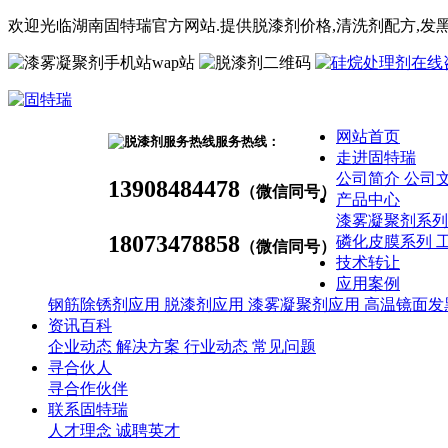
欢迎光临湖南固特瑞官方网站.提供脱漆剂价格,
清洗剂
配方
,发
wap站
网站首页
服务热线：
走进固特瑞
公司简介
公司
13908484478
（微信同号）
产品中心
漆雾凝聚剂系
18073478858
磷化皮膜系列
（微信同号）
技术转让
应用案例
钢筋除锈剂应用
脱漆剂应用
漆雾凝聚剂应用
高温镜面发
资讯百科
企业动态
解决方案
行业动态
常见问题
寻合伙人
寻合作伙伴
联系固特瑞
人才理念
诚聘英才