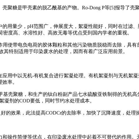
聚糖是甲壳素的脱乙酰基的产物。Ro-Dong P等[5]报导
中的用量少，pH范围广，伸展度大，絮凝性能好，同时在过滤、
电荷密度高、水溶性好、高效无毒等优点受到国内学者的重视。
作用使带电负电荷的胶体颗粒和其他污染物质脱稳而去除，具有良好
，故其特别适用于印染废水的处理，因而有着广泛应用前景。
在应用中以无机-有机复合进行絮凝处理。有机絮凝剂与无机絮
理效率。
羧甲基壳聚糖，和生产的钛白粉副产品七水硫酸亚铁制得的无机高
机絮凝剂的COD要低，同时节约水处理成本。
得了良好的效果，此法提高CODCr的去除率，加快了沉降速度，
力和操作简便等优点，在印染废水处理中起着不可替代的作用。