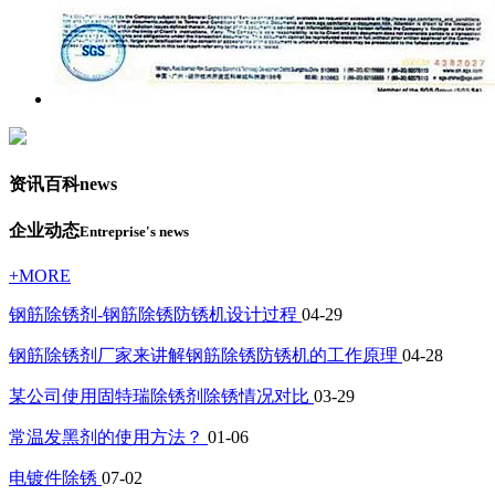
资讯百科
news
企业动态
Entreprise's news
+MORE
钢筋除锈剂-钢筋除锈防锈机设计过程
04-29
钢筋除锈剂厂家来讲解钢筋除锈防锈机的工作原理
04-28
某公司使用固特瑞除锈剂除锈情况对比
03-29
常温发黑剂的使用方法？
01-06
电镀件除锈
07-02