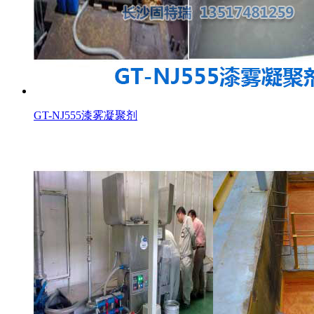
GT-NJ555漆雾凝聚剂