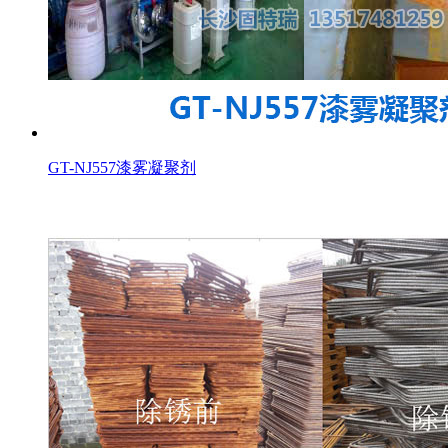
GT-NJ557漆雾凝聚剂