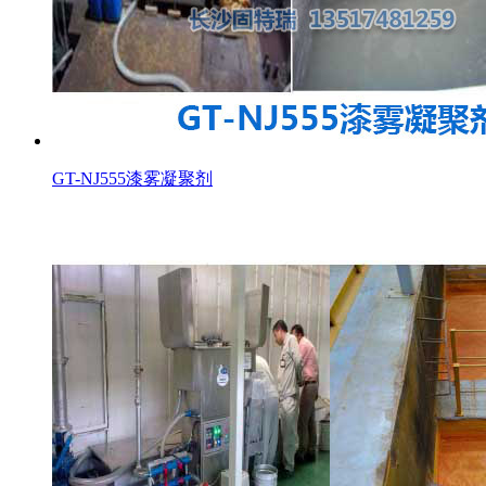
GT-NJ555漆雾凝聚剂