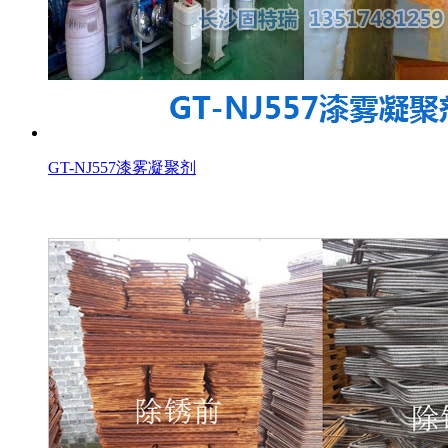
GT-NJ557漆雾凝聚剂