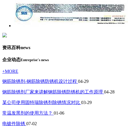
资讯百科
news
企业动态
Entreprise's news
+MORE
钢筋除锈剂-钢筋除锈防锈机设计过程
04-29
钢筋除锈剂厂家来讲解钢筋除锈防锈机的工作原理
04-28
某公司使用固特瑞除锈剂除锈情况对比
03-29
常温发黑剂的使用方法？
01-06
电镀件除锈
07-02