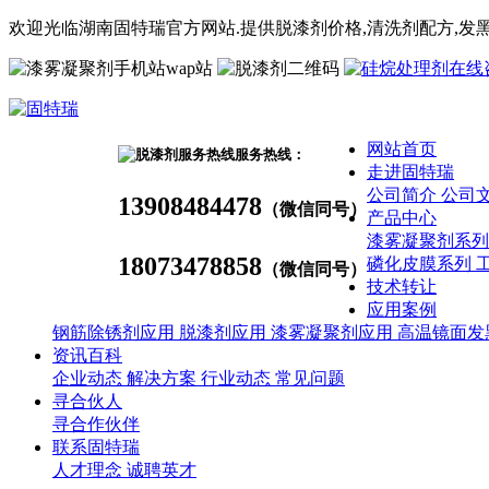
欢迎光临湖南固特瑞官方网站.提供脱漆剂价格,
清洗剂
配方
,发
wap站
网站首页
服务热线：
走进固特瑞
公司简介
公司
13908484478
（微信同号）
产品中心
漆雾凝聚剂系
18073478858
磷化皮膜系列
（微信同号）
技术转让
应用案例
钢筋除锈剂应用
脱漆剂应用
漆雾凝聚剂应用
高温镜面发
资讯百科
企业动态
解决方案
行业动态
常见问题
寻合伙人
寻合作伙伴
联系固特瑞
人才理念
诚聘英才