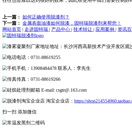
往往也会难以达到很好的效果，因此在使用中我们需要控制好
上一篇：
如何正确使用脱漆剂？
下一篇：
金属表面油漆如何脱漆，固特瑞脱漆剂来帮您！
网站首页
|
走进固特瑞
|
产品中心
|
技术转让
|
应用案例
|
资讯
地址：长沙河西高新技术产业开发区观
电话：0731-88619255
手机：13908484478 联系人：李先生
传真：0731-88619266
E-mail: csgtr@.163.com
淘宝企业店：
https://shop214554960.taobao
扫一扫 添加微信