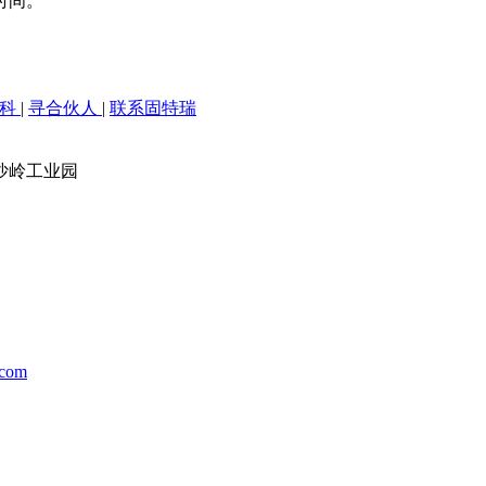
时间。
百科
|
寻合伙人
|
联系固特瑞
沙岭工业园
.com