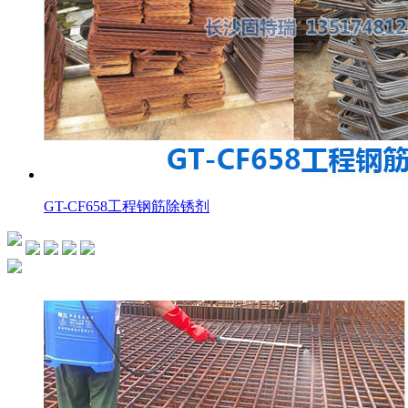
GT-CF658工程钢筋除锈剂