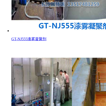
GT-NJ555漆雾凝聚剂