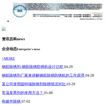
资讯百科
news
企业动态
Entreprise's news
+MORE
钢筋除锈剂-钢筋除锈防锈机设计过程
04-29
钢筋除锈剂厂家来讲解钢筋除锈防锈机的工作原理
04-28
某公司使用固特瑞除锈剂除锈情况对比
03-29
常温发黑剂的使用方法？
01-06
电镀件除锈
07-02