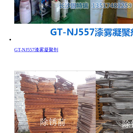
GT-NJ557漆雾凝聚剂