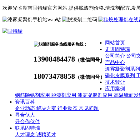
欢迎光临湖南固特瑞官方网站.提供脱漆剂价格,
清洗剂
配方
,发
wap站
网站首页
服务热线：
走进固特瑞
公司简介
公司
13908484478
（微信同号）
产品中心
漆雾凝聚剂系
18073478858
磷化皮膜系列
（微信同号）
技术转让
应用案例
钢筋除锈剂应用
脱漆剂应用
漆雾凝聚剂应用
高温镜面发
资讯百科
企业动态
解决方案
行业动态
常见问题
寻合伙人
寻合作伙伴
联系固特瑞
人才理念
诚聘英才