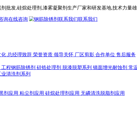
黑剂
批发,
硅烷处理剂
,漆雾凝聚剂
生产厂家和研发基地,技术力量雄
在线咨询
联系我们
文化
总经理致辞
荣誉资质
领导关怀
厂区剪影
合作单位
售后服务
列
工程钢筋除锈剂
硅锆处理剂
脱漆脱塑系列
镜面增光耐蚀剂
常
工业清洗剂系列
黑剂应用
粘尘剂应用
硅烷处理剂应用
无磷清洗脱脂剂应用