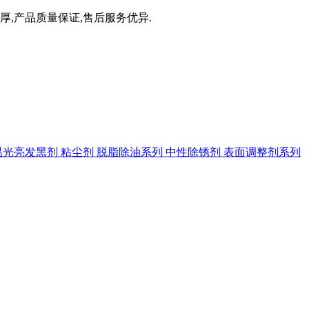
厚,产品质量保证,售后服务优异.
温光亮发黑剂
粘尘剂
脱脂除油系列
中性除锈剂
表面调整剂系列