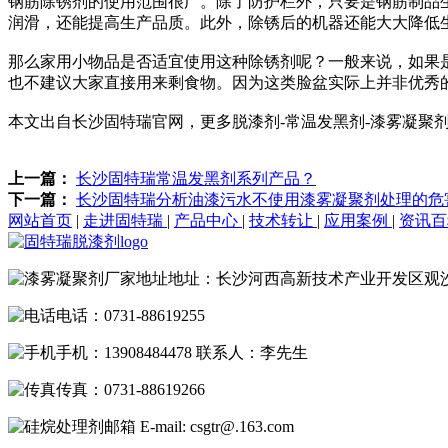
钢筋除锈剂的使用范围很广。除了防护栏外，只要是钢筋制品
润滑，还能提高生产品质。此外，除锈后的机器还能大大降低
那么家用小物品是否适宜使用这种除锈剂呢？一般来说，如果
也不建议大家直接用来剩食物。因为这类脸盆实际上并非优秀
本文出自长沙固特瑞官网，更多脱漆剂-常温发黑剂-漆雾凝聚剂
上一篇：
长沙固特瑞常温发黑剂系列产品？
下一篇：
长沙固特瑞分析油漆污水不使用漆雾凝聚剂处理的危
网站首页
|
走进固特瑞
|
产品中心
|
技术转让
|
应用案例
|
资讯
地址：长沙河西高新技术产业开发区观
电话：0731-88619255
手机：13908484478 联系人：李先生
传真：0731-88619266
E-mail: csgtr@.163.com