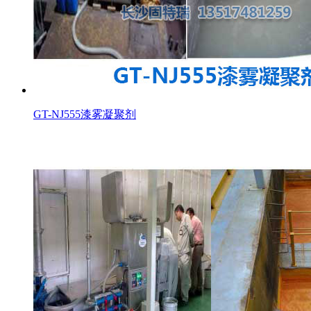
GT-NJ555漆雾凝聚剂