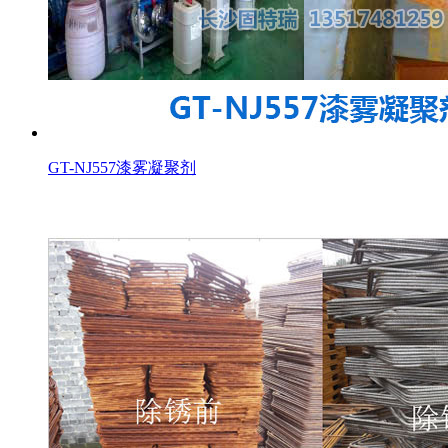
GT-NJ557漆雾凝聚剂