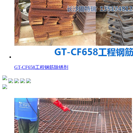
GT-CF658工程钢筋除锈剂