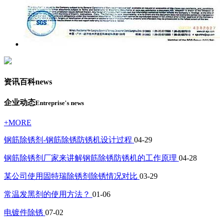
资讯百科
news
企业动态
Entreprise's news
+MORE
钢筋除锈剂-钢筋除锈防锈机设计过程
04-29
钢筋除锈剂厂家来讲解钢筋除锈防锈机的工作原理
04-28
某公司使用固特瑞除锈剂除锈情况对比
03-29
常温发黑剂的使用方法？
01-06
电镀件除锈
07-02