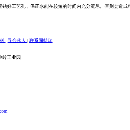
置钻好工艺孔，保证水能在较短的时间内充分流尽。否则会造成
百科
|
寻合伙人
|
联系固特瑞
沙岭工业园
.com