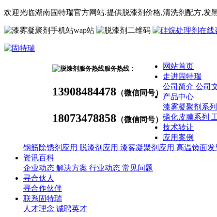
欢迎光临湖南固特瑞官方网站.提供脱漆剂价格,
清洗剂
配方
,发
wap站
网站首页
服务热线：
走进固特瑞
公司简介
公司
13908484478
（微信同号）
产品中心
漆雾凝聚剂系
18073478858
磷化皮膜系列
（微信同号）
技术转让
应用案例
钢筋除锈剂应用
脱漆剂应用
漆雾凝聚剂应用
高温镜面发
资讯百科
企业动态
解决方案
行业动态
常见问题
寻合伙人
寻合作伙伴
联系固特瑞
人才理念
诚聘英才