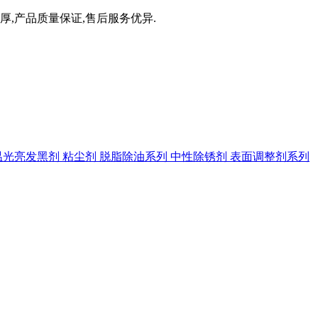
厚,产品质量保证,售后服务优异.
温光亮发黑剂
粘尘剂
脱脂除油系列
中性除锈剂
表面调整剂系列