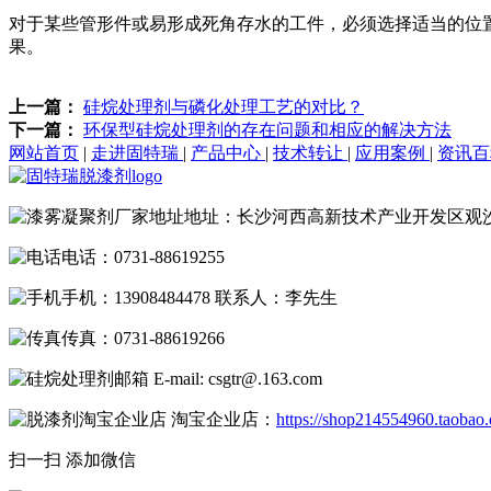
对于某些管形件或易形成死角存水的工件，必须选择适当的位
果。
上一篇：
硅烷处理剂与磷化处理工艺的对比？
下一篇：
环保型硅烷处理剂的存在问题和相应的解决方法
网站首页
|
走进固特瑞
|
产品中心
|
技术转让
|
应用案例
|
资讯
地址：长沙河西高新技术产业开发区观
电话：0731-88619255
手机：13908484478 联系人：李先生
传真：0731-88619266
E-mail: csgtr@.163.com
淘宝企业店：
https://shop214554960.taobao
扫一扫 添加微信