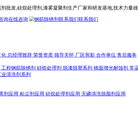
黑剂
批发,
硅烷处理剂
,漆雾凝聚剂
生产厂家和研发基地,技术力量雄
在线咨询
联系我们
文化
总经理致辞
荣誉资质
领导关怀
厂区剪影
合作单位
售后服务
列
工程钢筋除锈剂
硅锆处理剂
脱漆脱塑系列
镜面增光耐蚀剂
常
工业清洗剂系列
黑剂应用
粘尘剂应用
硅烷处理剂应用
无磷清洗脱脂剂应用