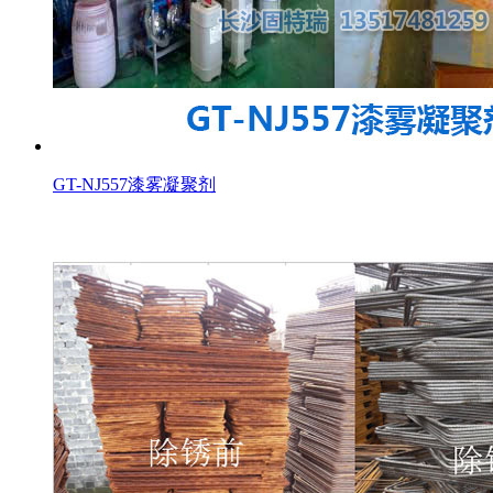
GT-NJ557漆雾凝聚剂