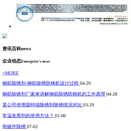
资讯百科
news
企业动态
Entreprise's news
+MORE
钢筋除锈剂-钢筋除锈防锈机设计过程
04-29
钢筋除锈剂厂家来讲解钢筋除锈防锈机的工作原理
04-28
某公司使用固特瑞除锈剂除锈情况对比
03-29
常温发黑剂的使用方法？
01-06
电镀件除锈
07-02