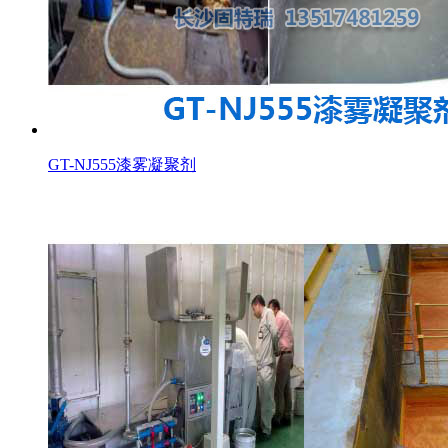
GT-NJ555漆雾凝聚剂