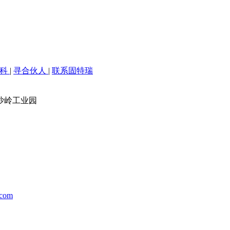
百科
|
寻合伙人
|
联系固特瑞
沙岭工业园
.com