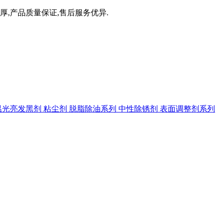
厚,产品质量保证,售后服务优异.
温光亮发黑剂
粘尘剂
脱脂除油系列
中性除锈剂
表面调整剂系列