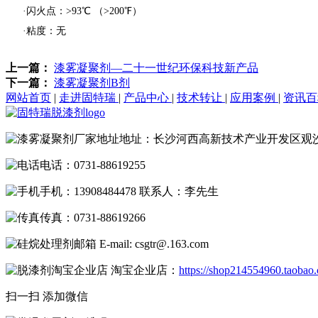
·闪火点：>93℃ （>200℉）
·粘度：无
上一篇：
漆雾凝聚剂—二十一世纪环保科技新产品
下一篇：
漆雾凝聚剂B剂
网站首页
|
走进固特瑞
|
产品中心
|
技术转让
|
应用案例
|
资讯
地址：长沙河西高新技术产业开发区观
电话：0731-88619255
手机：13908484478 联系人：李先生
传真：0731-88619266
E-mail: csgtr@.163.com
淘宝企业店：
https://shop214554960.taobao
扫一扫 添加微信