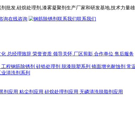
黑剂
批发,
硅烷处理剂
,漆雾凝聚剂
生产厂家和研发基地,技术力量雄
在线咨询
联系我们
文化
总经理致辞
荣誉资质
领导关怀
厂区剪影
合作单位
售后服务
列
工程钢筋除锈剂
硅锆处理剂
脱漆脱塑系列
镜面增光耐蚀剂
常
工业清洗剂系列
黑剂应用
粘尘剂应用
硅烷处理剂应用
无磷清洗脱脂剂应用