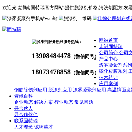
欢迎光临湖南固特瑞官方网站.提供脱漆剂价格,
清洗剂
配方
,发
wap站
网站首页
服务热线：
走进固特瑞
公司简介
公司
13908484478
（微信同号）
产品中心
漆雾凝聚剂系
18073478858
磷化皮膜系列
（微信同号）
技术转让
应用案例
钢筋除锈剂应用
脱漆剂应用
漆雾凝聚剂应用
高温镜面发
资讯百科
企业动态
解决方案
行业动态
常见问题
寻合伙人
寻合作伙伴
联系固特瑞
人才理念
诚聘英才