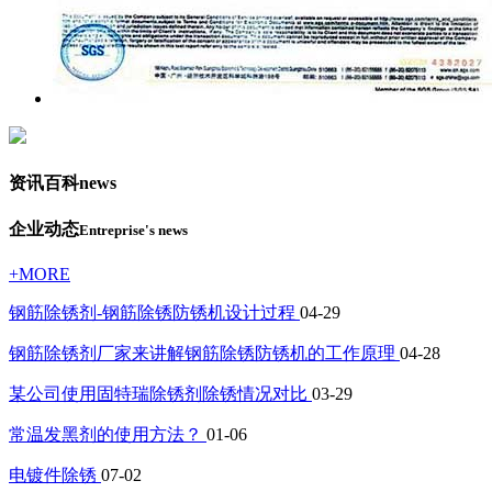
资讯百科
news
企业动态
Entreprise's news
+MORE
钢筋除锈剂-钢筋除锈防锈机设计过程
04-29
钢筋除锈剂厂家来讲解钢筋除锈防锈机的工作原理
04-28
某公司使用固特瑞除锈剂除锈情况对比
03-29
常温发黑剂的使用方法？
01-06
电镀件除锈
07-02