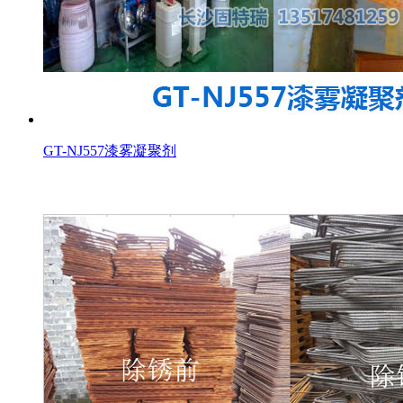
GT-NJ557漆雾凝聚剂