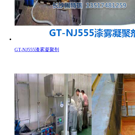
GT-NJ555漆雾凝聚剂