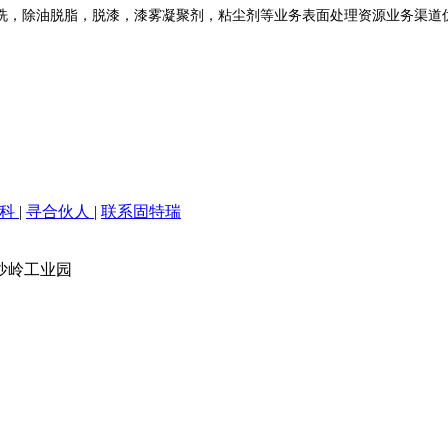
洗，除油脱脂，脱漆，漆雾凝聚剂，粘尘剂等业务表面处理资源业务渠道
百科
|
寻合伙人
|
联系固特瑞
沙岭工业园