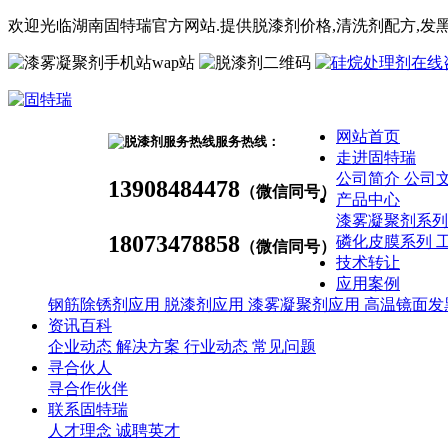
欢迎光临湖南固特瑞官方网站.提供脱漆剂价格,
清洗剂
配方
,发
wap站
网站首页
服务热线：
走进固特瑞
公司简介
公司
13908484478
（微信同号）
产品中心
漆雾凝聚剂系
18073478858
磷化皮膜系列
（微信同号）
技术转让
应用案例
钢筋除锈剂应用
脱漆剂应用
漆雾凝聚剂应用
高温镜面发
资讯百科
企业动态
解决方案
行业动态
常见问题
寻合伙人
寻合作伙伴
联系固特瑞
人才理念
诚聘英才