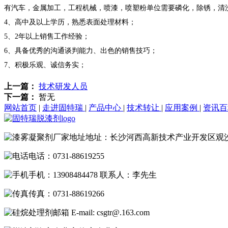
有汽车，金属加工，工程机械，喷漆，喷塑粉单位需要磷化，除锈，清
4、高中及以上学历，熟悉表面处理材料；
5、2年以上销售工作经验；
6、具备优秀的沟通谈判能力、出色的销售技巧；
7、积极乐观、诚信务实；
上一篇：
技术研发人员
下一篇：
暂无
网站首页
|
走进固特瑞
|
产品中心
|
技术转让
|
应用案例
|
资讯
地址：长沙河西高新技术产业开发区观
电话：0731-88619255
手机：13908484478 联系人：李先生
传真：0731-88619266
E-mail: csgtr@.163.com