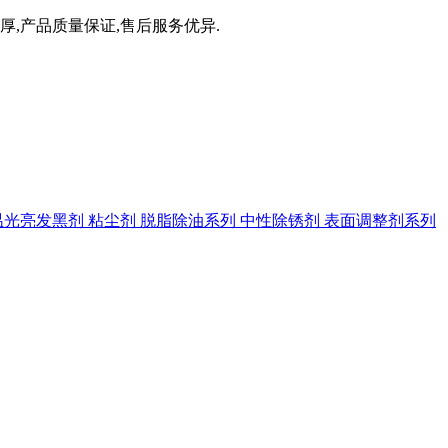
厚,产品质量保证,售后服务优异.
温光亮发黑剂
粘尘剂
脱脂除油系列
中性除锈剂
表面调整剂系列