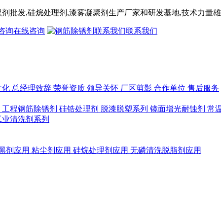
黑剂
批发,
硅烷处理剂
,漆雾凝聚剂
生产厂家和研发基地,技术力量雄
在线咨询
联系我们
文化
总经理致辞
荣誉资质
领导关怀
厂区剪影
合作单位
售后服务
列
工程钢筋除锈剂
硅锆处理剂
脱漆脱塑系列
镜面增光耐蚀剂
常
工业清洗剂系列
黑剂应用
粘尘剂应用
硅烷处理剂应用
无磷清洗脱脂剂应用