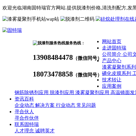
欢迎光临湖南固特瑞官方网站.提供脱漆剂价格,
清洗剂
配方
,发
wap站
网站首页
服务热线：
走进固特瑞
公司简介
公司
13908484478
（微信同号）
产品中心
漆雾凝聚剂系
18073478858
磷化皮膜系列
（微信同号）
技术转让
应用案例
钢筋除锈剂应用
脱漆剂应用
漆雾凝聚剂应用
高温镜面发
资讯百科
企业动态
解决方案
行业动态
常见问题
寻合伙人
寻合作伙伴
联系固特瑞
人才理念
诚聘英才