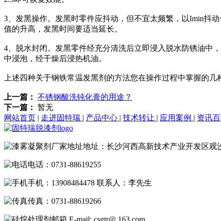
3、发黑操作。发黑时零件应抖动，但不宜太频繁，以Imin抖
值的升高，发黑时间要适当延长。
4、脱水封闭。发黑零件经充分清洗后立即浸入脱水防锈油中，浸
中浸泡，经干燥后浸热机油。
上述四种关于钢铁常温发黑剂的方法您在操作过程中掌握的几
上一篇：
不锈钢酸洗钝化膏的用途？
下一篇：
暂无
网站首页
|
走进固特瑞
|
产品中心
|
技术转让
|
应用案例
|
资讯
地址：长沙河西高新技术产业开发区观
电话：0731-88619255
手机：13908484478 联系人：李先生
传真：0731-88619266
E-mail: csgtr@.163.com