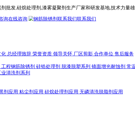
黑剂
批发,
硅烷处理剂
,漆雾凝聚剂
生产厂家和研发基地,技术力量雄
在线咨询
联系我们
文化
总经理致辞
荣誉资质
领导关怀
厂区剪影
合作单位
售后服务
列
工程钢筋除锈剂
硅锆处理剂
脱漆脱塑系列
镜面增光耐蚀剂
常
工业清洗剂系列
黑剂应用
粘尘剂应用
硅烷处理剂应用
无磷清洗脱脂剂应用