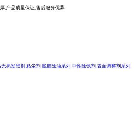
厚,产品质量保证,售后服务优异.
温光亮发黑剂
粘尘剂
脱脂除油系列
中性除锈剂
表面调整剂系列