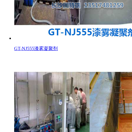
GT-NJ555漆雾凝聚剂