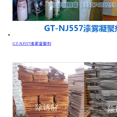
GT-NJ557漆雾凝聚剂