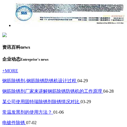
资讯百科
news
企业动态
Entreprise's news
+MORE
钢筋除锈剂-钢筋除锈防锈机设计过程
04-29
钢筋除锈剂厂家来讲解钢筋除锈防锈机的工作原理
04-28
某公司使用固特瑞除锈剂除锈情况对比
03-29
常温发黑剂的使用方法？
01-06
电镀件除锈
07-02