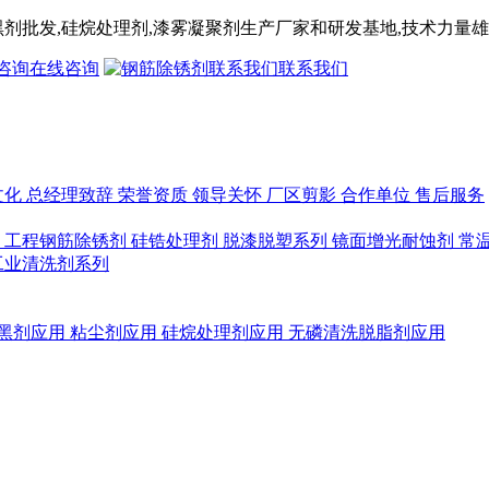
黑剂
批发,
硅烷处理剂
,漆雾凝聚剂
生产厂家和研发基地,技术力量雄
在线咨询
联系我们
文化
总经理致辞
荣誉资质
领导关怀
厂区剪影
合作单位
售后服务
列
工程钢筋除锈剂
硅锆处理剂
脱漆脱塑系列
镜面增光耐蚀剂
常
工业清洗剂系列
黑剂应用
粘尘剂应用
硅烷处理剂应用
无磷清洗脱脂剂应用