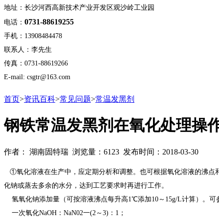
地址：长沙河西高新技术产业开发区观沙岭工业园
0731-88619255
电话：
手机：13908484478
联系人：李先生
传真：0731-88619266
E-mail: csgtr@163.com
首页
>
资讯百科
>
常见问题
>
常温发黑剂
钢铁常温发黑剂在氧化处理操
作者： 湖南固特瑞 浏览量：6123 发布时间：2018-03-30
①氧化溶液在生产中，应定期分析和调整。也可根据氧化溶液的沸点和
化钠或蒸去多余的水分，达到工艺要求时再进行工作。
氢氧化钠添加量（可按溶液沸点每升高1℃添加10～15g/L计算）。
一次氧化NaOH：NaN02一(2～3)：1；