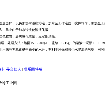
硬皮击碎，以免加热时溅出溶液，加水至工作液面，搅拌均匀，加热至工
入，防止由于加水过快使溶液飞溅。
红色挂灰，影响氧化质量，应定期清除。
理方法：铬酐150～200g/L、硫酸10～15g/L的溶液中浸渍1～1.
水用来补充氧化槽中缺少的水分，有利于环保和减少水资源的污染，同时
百科
|
寻合伙人
|
联系固特瑞
沙岭工业园