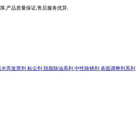
厚,产品质量保证,售后服务优异.
温光亮发黑剂
粘尘剂
脱脂除油系列
中性除锈剂
表面调整剂系列