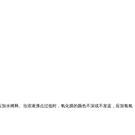
应加水稀释。当溶液沸点过低时，氧化膜的颜色不深或不发蓝，应加氢氧