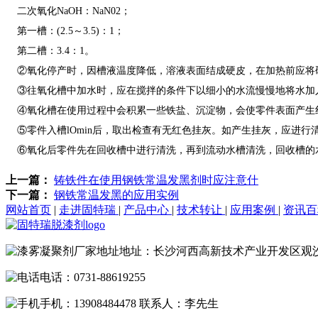
二次氧化NaOH：NaN02；
第一槽：(2.5～3.5)：1；
第二槽：3.4：1。
②氧化停产时，因槽液温度降低，溶液表面结成硬皮，在加热前应将
③往氧化槽中加水时，应在搅拌的条件下以细小的水流慢慢地将水加
④氧化槽在使用过程中会积累一些铁盐、沉淀物，会使零件表面产生
⑤零件入槽lOmin后，取出检查有无红色挂灰。如产生挂灰，应进行清理，处
⑥氧化后零件先在回收槽中进行清洗，再到流动水槽清洗，回收槽的
上一篇：
铸铁件在使用钢铁常温发黑剂时应注意什
下一篇：
钢铁常温发黑的应用实例
网站首页
|
走进固特瑞
|
产品中心
|
技术转让
|
应用案例
|
资讯
地址：长沙河西高新技术产业开发区观
电话：0731-88619255
手机：13908484478 联系人：李先生